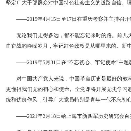
坚定广大干部群众对中国特色社会主义的道路自信、
——2019年4月15日至17日在重庆考察并主持
无论我们走得多远，都不能忘记来时的路。前几
血奋战的峥嵘岁月，牢记红色政权是从哪里来的、新
——2019年5月31日在“不忘初心、牢记使命”
对中国共产党人来说，中国革命历史是最好的教
更懂得我们党的初心和使命。全党即将开展党史学习
统和优良作风，引导广大党员特别是青年一代不忘初
——2021年2月18日给上海市新四军历史研究会