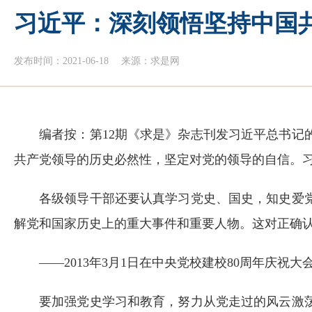
习近平：深刻领悟坚持中国
发布时间：2021-06-18 来源：求是网
编者按：第12期《求是》杂志刊发习近平总书
共产党领导的历史必然性，坚定对党的领导的自信。
各级领导干部还要认真学习党史、国史，知史爱
解党和国家历史上的重大事件和重要人物。这对正确
——2013年3月1日在中央党校建校80周年庆祝大
要加强党史学习和教育，努力从党走过的风云激