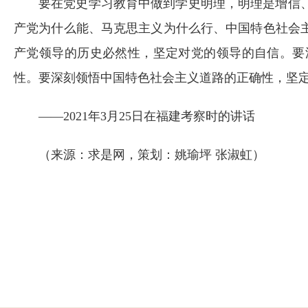
要在党史学习教育中做到学史明理，明理是增信
产党为什么能、马克思主义为什么行、中国特色社会
产党领导的历史必然性，坚定对党的领导的自信。要
性。要深刻领悟中国特色社会主义道路的正确性，坚
——2021年3月25日在福建考察时的讲话
（来源：求是网，策划：姚瑜坪 张淑虹）