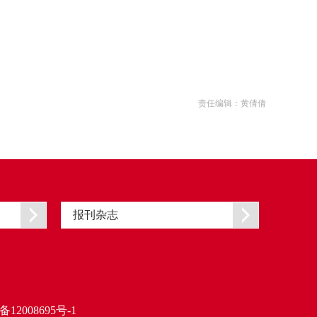
责任编辑：黄倩倩
报刊杂志
备12008695号-1