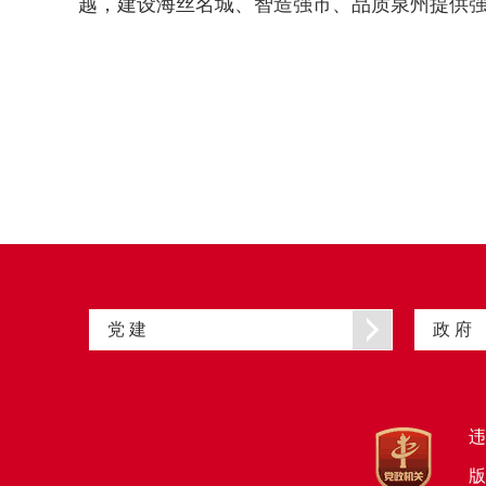
越，建设海丝名城、智造强市、品质泉州提供
党 建
政 府
违
版