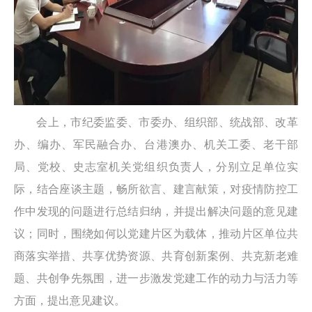
会上，市纪委监委、市委办、组织部、统战部、改革
办、编办、军民融合办、台港澳办、机关工委、老干部
局、党校、史志室机关党组织负责人，分别立足单位实
际，结合座谈主题，畅所欲言、建言献策，对疫情防控工
作中发现的问题进行总结归纳，并提出解决问题的意见建
议；同时，围绕如何以党建片区为载体，推动片区单位共
商落实举措、共享优势资源、共育创新案例、共克新老难
题、共创争先氛围，进一步激发党建工作的动力与活力等
方面，提出意见建议。