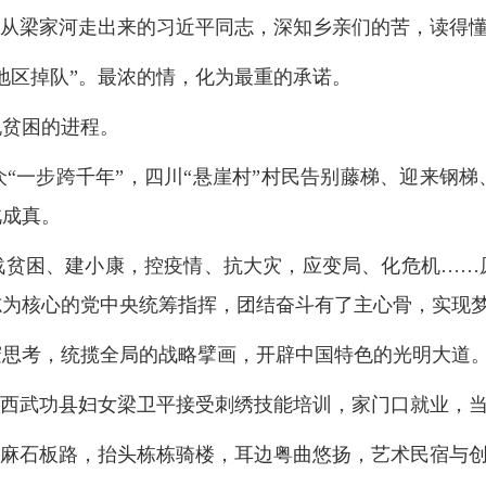
”从梁家河走出来的习近平同志，深知乡亲们的苦，读得
地区掉队”。最浓的情，化为最重的承诺。
脱贫困的进程。
“一步跨千年”，四川“悬崖村”村民告别藤梯、迎来钢
此成真。
战贫困、建小康，控疫情、抗大灾，应变局、化危机……
志为核心的党中央统筹指挥，团结奋斗有了主心骨，实现
邃思考，统揽全局的战略擘画，开辟中国特色的光明大道
陕西武功县妇女梁卫平接受刺绣技能培训，家门口就业，
下麻石板路，抬头栋栋骑楼，耳边粤曲悠扬，艺术民宿与