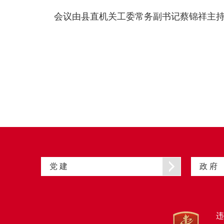
会议由县直机关工委常务副书记蔡锦祥主
党 建
政 府
违