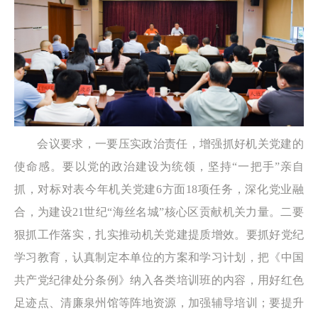
会议要求，一要压实政治责任，增强抓好机关党建的
使命感。要以党的政治建设为统领，坚持“一把手”亲自
抓，对标对表今年机关党建6方面18项任务，深化党业融
合，为建设21世纪“海丝名城”核心区贡献机关力量。二要
狠抓工作落实，扎实推动机关党建提质增效。要抓好党纪
学习教育，认真制定本单位的方案和学习计划，把《中国
共产党纪律处分条例》纳入各类培训班的内容，用好红色
足迹点、清廉泉州馆等阵地资源，加强辅导培训；要提升