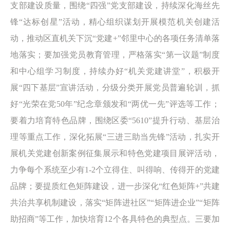
支部建设质量，围绕“四强”党支部建设，持续深化海丝先
锋“达标创星”活动，精心组织谋划开展模范机关创建活
动，推动区直机关下沉“党建+”邻里中心的各项任务清单落
地落实；要加强党员教育管理，严格落实“第一议题”制度
和中心组学习制度，持续办好“机关党建讲堂”，积极开
展“四下基层”宣讲活动，分级分类开展党员普遍轮训，抓
好“光荣在党50年”纪念章颁发和“两优一先”评选等工作；
要着力培育特色品牌，围绕区委“5610”提升行动、基层治
理等重点工作，深化拓展“三进三助当先锋”活动，扎实开
展机关党建创新案例征集展示和特色党建项目展评活动，
力争每个系统至少有1-2个立得住、叫得响、传得开的党建
品牌；要提质红色矩阵建设，进一步深化“红色矩阵+”共建
共治共享机制建设，落实“矩阵进社区”“矩阵进企业”“矩阵
助招商”等工作，加快培育12个各具特色的典型点。三要加