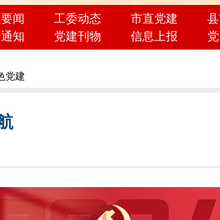
政要闻
工委动态
市直党建
县
告通知
党建刊物
信息上报
党
色党建
航