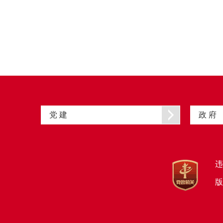
党 建
政 府
违
版