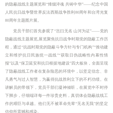
的隐蔽战线主题展览和“烽烟淬魂 共铸中华”——纪念中国
人民抗日战争暨世界反法西斯战争胜利80周年和台湾光复
80周年主题图片展。
党员干部们首先参观了“岂曰无名 山河为证”——党的
隐蔽战线主题展览,展览聚焦抗日战争时期党的隐蔽工作历
程，通过“抗战时期党的隐蔽斗争方针与专门机构”“推动建
立和维护抗日民族统一战线”“获取日伪战略性内幕性情
报”以及“保卫延安和抗日根据地建设”四大板块，全面呈现
了隐蔽战线工作者在复杂险恶的环境中，以坚定信念、非
凡勇气与过人智慧，为赢得抗战胜利立下的不朽功绩。在
讲解员的带领下，党员干部们凝神倾听，在展览中不时停
下脚步，仔细端详每一件珍贵史料，真切体会隐蔽战线工
作的艰巨与卓越。他们无不被革命先辈“无名无我”的坚定
信仰所震撼和感染。