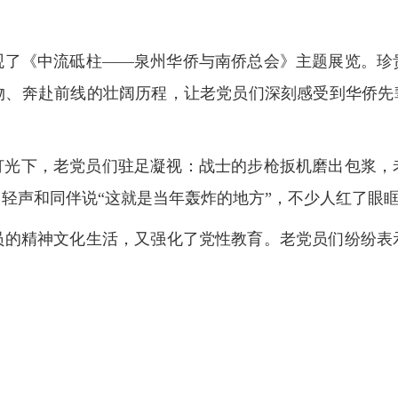
观了《中流砥柱——泉州华侨与南侨总会》主题展览。珍
物、奔赴前线的壮阔历程，让老党员们深刻感受到华侨先辈
。
的灯光下，老党员们驻足凝视：战士的步枪扳机磨出包浆
轻声和同伴说“这就是当年轰炸的地方”，不少人红了眼眶
员的精神文化生活，又强化了党性教育。老党员们纷纷表