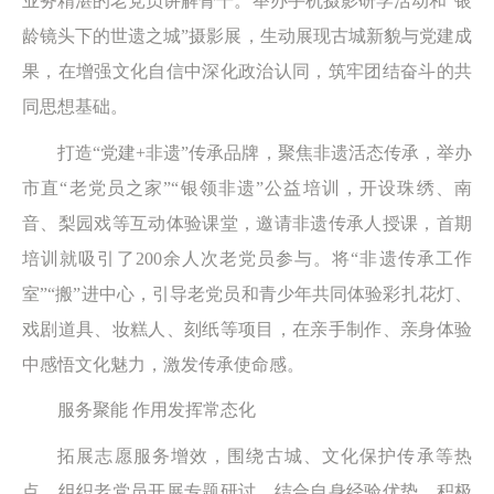
业务精湛的老党员讲解骨干。举办手机摄影研学活动和“银
龄镜头下的世遗之城”摄影展，生动展现古城新貌与党建成
果，在增强文化自信中深化政治认同，筑牢团结奋斗的共
同思想基础。
打造“党建+非遗”传承品牌，聚焦非遗活态传承，举办
市直“老党员之家”“银领非遗”公益培训，开设珠绣、南
音、梨园戏等互动体验课堂，邀请非遗传承人授课，首期
培训就吸引了200余人次老党员参与。将“非遗传承工作
室”“搬”进中心，引导老党员和青少年共同体验彩扎花灯、
戏剧道具、妆糕人、刻纸等项目，在亲手制作、亲身体验
中感悟文化魅力，激发传承使命感。
服务聚能 作用发挥常态化
拓展志愿服务增效，围绕古城、文化保护传承等热
点，组织老党员开展专题研讨，结合自身经验优势，积极