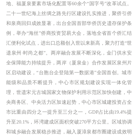
地、福厦泉要素市场化配置等60余个“国字号”改革试点。
二十一世纪海上丝绸之路先行区建设扎实推进，聚侨引侨
和泉商回归成效显著，出台全国首部华侨历史遗存保护条
例，举办“海丝”侨商投资贸易大会，落地全省首个侨汇结
汇便利化试点，进出口总额创入世以来新高，聚力打造“世
遗泉州·时尚之都”。两岸融合发展不断深化，金门供水安
全保障能力持续提升，两岸（厦泉金）合作发展区泉州片
区启动建设，“台胞台企登陆第一数据港”全国首创。城市
能级和品质不断提升，中心市区规划建设实现一体化管
理，世遗宋元古城国家文物保护利用示范区加快创建，中
央商务区、中央活力区加速起势，中心市区城建投资占全
市比重由四分之一提升至三分之一，GDP占比由19.4%提
升至20.1%，环湾建成区面积突破270平方公里。区域协调
和城乡融合发展稳步推进，融入厦漳泉都市圈建设成效明