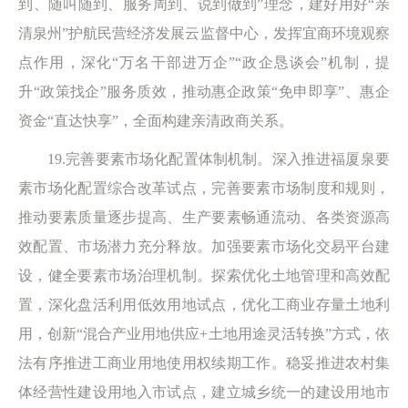
到、随叫随到、服务周到、说到做到”理念，建好用好“亲
清泉州”护航民营经济发展云监督中心，发挥宜商环境观察
点作用，深化“万名干部进万企”“政企恳谈会”机制，提
升“政策找企”服务质效，推动惠企政策“免申即享”、惠企
资金“直达快享”，全面构建亲清政商关系。
19.完善要素市场化配置体制机制。深入推进福厦泉要
素市场化配置综合改革试点，完善要素市场制度和规则，
推动要素质量逐步提高、生产要素畅通流动、各类资源高
效配置、市场潜力充分释放。加强要素市场化交易平台建
设，健全要素市场治理机制。探索优化土地管理和高效配
置，深化盘活利用低效用地试点，优化工商业存量土地利
用，创新“混合产业用地供应+土地用途灵活转换”方式，依
法有序推进工商业用地使用权续期工作。稳妥推进农村集
体经营性建设用地入市试点，建立城乡统一的建设用地市