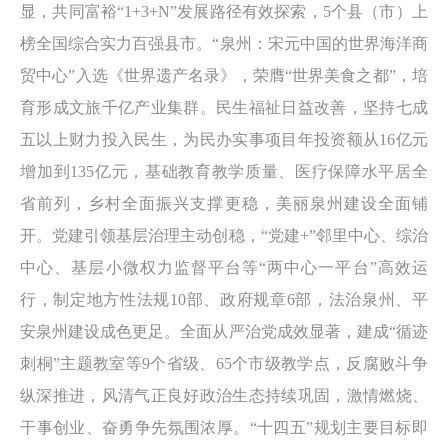
显，共同富裕“1+3+N”发展路径有效探索，5个县（市）上
榜全国综合实力百强县市。“泉州：宋元中国的世界海洋商
贸中心”入选《世界遗产名录》，荣膺“世界美食之都”，培
育形成文旅千亿产业集群。民生福祉日益改善，坚持七成
五以上财力投入民生，为民办实事项目年投资额从16亿元
增加到135亿元，基础教育教学质量、医疗保障水平居全
省前列，乡村全面振兴支撑更稳，美丽泉州建设全面铺
开。党建引领基层治理主动创稳，“党建+”邻里中心、综治
中心、基层小微权力监督平台等“两中心一平台”高效运
行，制定地方性法规10部、政府规章6部，法治泉州、平
安泉州建设成色更足。全面从严治党成效显著，建成“循迹
刺桐”主题教室等9个省级、65个市级教学点，反腐败斗争
纵深推进，风清气正良好政治生态持续巩固，激情燃烧、
干事创业、奋勇争先氛围浓厚。“十四五”规划主要目标即