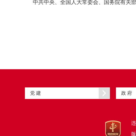
中共中央、全国人大常委会、国务院有关
党 建
政 府
违
版