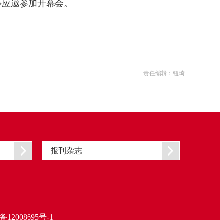
等应邀参加开幕会。
责任编辑：钮琦
报刊杂志
备12008695号-1