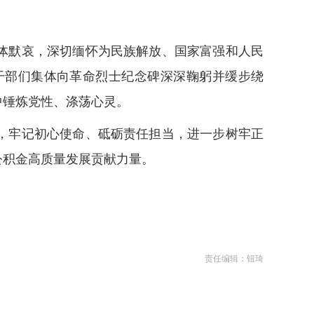
体默哀，深切缅怀为民族解放、国家富强和人民
干部们集体向革命烈士纪念碑深深鞠躬并缓步绕
中锤炼党性、涤荡心灵。
，牢记初心使命、砥砺责任担当，进一步树牢正
公积金高质量发展贡献力量。
责任编辑：钮琦