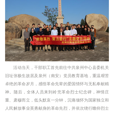
活动当天，干部职工首先前往中共泉州中心县委机关
旧址张极生故居及泉州（南安）党员教育基地，重温艰苦
卓绝的革命岁月，感悟革命先辈的爱国情怀与无私奉献精
神。随后，全体人员来到岭兜革命烈士纪念碑，神情庄
重、肃穆而立，低头默哀一分钟，沉痛缅怀为国家独立和
人民解放事业英勇献身的革命先烈，并依次绕行瞻仰烈士