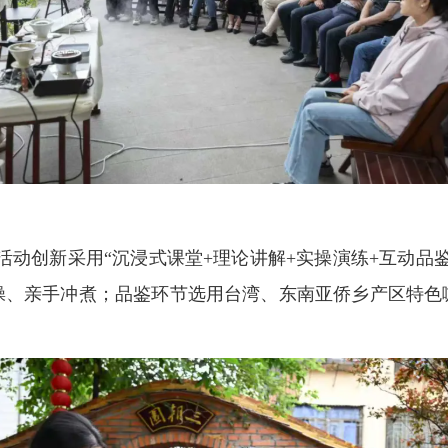
，活动创新采用“沉浸式课堂+理论讲解+实操演练+互动
操、亲手冲煮；品鉴环节选用台湾、东南亚侨乡产区特色