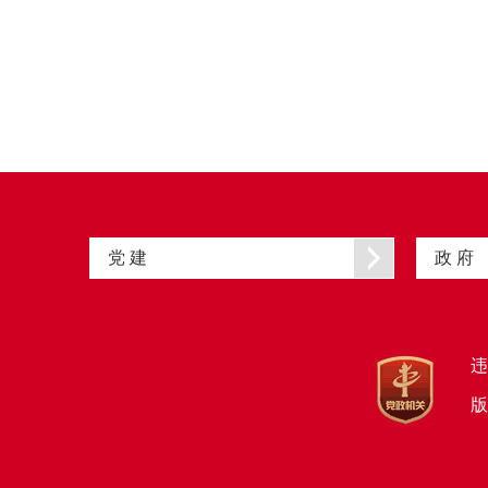
党 建
政 府
违
版