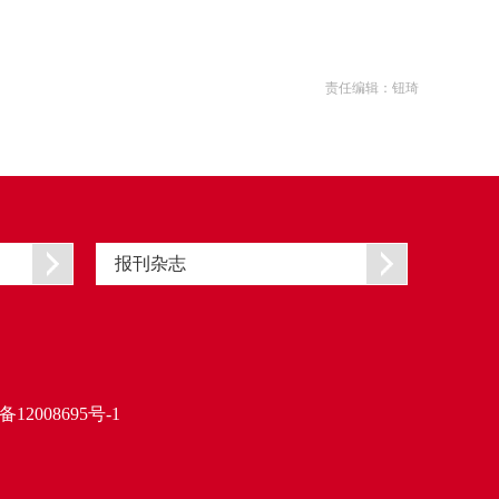
责任编辑：钮琦
报刊杂志
备12008695号-1