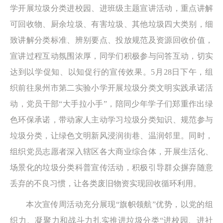
学开展垃圾分类进校园、进班级主题宣讲活动，重点讲解
可回收物、厨余垃圾、有害垃圾、其他垃圾四大类别，细
致讲解分类标准、辨别要点、投放规范及资源回收价值，
宣讲过程互动氛围浓厚，同学们积极参与问答互动，切实
达到以学促知、以知促行的宣传效果。5月28日下午，组
织前往泉州市第二实验小学开展垃圾分类文明实践承诺活
动，党员干部“大手拉小手”，陪同少年学子们郑重作出绿
色环保承诺，带动家人主动学习垃圾分类知识、规范参与
垃圾分类，让绿色文明新风浸润街巷、温润邻里。同时，
组织党员志愿者深入辖区各大商业综合体，开展生活化、
场景化的垃圾分类科普宣传活动，积极引导群众摒弃随意
丢弃的不良习惯，让各类废旧物资实现回收循环利用。
本次宣传周活动充分展现“旗帜领航”优势，以党的组
织力、凝聚力和战斗力扎实推进垃圾分类“进校园、进社