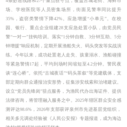
4条必巡线路和27个重点驻守点，覆盖古城老街、海鲜市
场、学校医院等人员密集场所，街面见警率同比提升
35%，盗窃类警情下降42%。应急增援“小单元”。在校
园、银行、重点企业组建28支应急处置小队，由党员民
警“一对一”挂钩培训。落实“1分钟自救、3分钟互助、5分
钟增援”响应机制，定期开展渔船失火、码头突发等实战演
练。今年以来，成功处置老人走失、孩童溺水、渔船碰撞
等紧急警情17起，平均到场时间缩短至4.2分钟。警民夜
谈“连心桥”。依托“古城夜话”“码头茶叙”等党建载体，支
部定期向群众通报治安形势，征集涉安线索和治堵建议。
设立“党员先锋岗”驻点服务，为渔民代办出海证件、提供
法律咨询，将管理融入服务之中。2025年辖区群众安全感
测评达98.6%，2026年支部获评泉州市先进基层党组织，
相关多元调处经验被《人民公安报》专题报道，成为海边