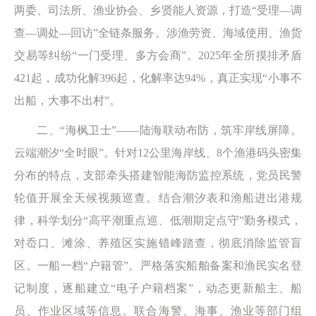
两委、司法所、渔业协会、乡贤能人资源，打造“受理—调
查—调处—回访”全链条服务。涉渔劳资、海域使用、渔货
交易等纠纷“一门受理、多方会商”。2025年全所摸排矛盾
421起，成功化解396起，化解率达94%，真正实现“小事不
出船，大事不出村”。
二、“海枫卫士”——陆海联动布防，筑牢岸线屏障。
云端潮汐“全时眼”。针对12公里海岸线、8个渔港码头密集
分布的特点，支部牵头搭建智能海防监控系统，党员民警
轮值开展全天候视频巡查。结合潮汐表和渔船进出港规
律，科学划分“高平潮重点巡、低潮期定点守”勤务模式，
对岙口、滩涂、养殖区实施错峰踏查，彻底消除监管盲
区。一船一档“户籍管”。严格落实船舶备案和渔民实名登
记制度，逐船建立“电子户籍档案”，动态更新船主、船
员、作业区域等信息。联合海警、海事、渔业等部门组