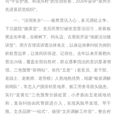
写“平安护渔、和谐兴村”的生动答卷，2026年获评“泉州市
先进基层党组织”。
一、“法润渔乡”——板凳普法入心，多元调处止争。
下沉庭院“微课堂”。党员民警打破坐堂普法旧习，拎着板
凳走街串巷，在榕树下、码头边、古厝前开设“渔家法治微
讲堂”。用方言俚语讲透法律条文，以身边渔事纠纷为例剖
析权责边界，让渔民听得进、记得住。去年以来开展靶向
普法26场，覆盖全部自然村，群众遇事找法的意识显著增
强。三色预警“前哨站”。依托“五老”（老党员、老干部、
老战士、老教师、老劳模）人熟地熟优势，组建“银发调解
前哨队”，常态入户摸排邻里地界、船工劳务等苗头隐患。
实行“蓝黄红”三色预警分级处置，小矛盾由五老就地劝
和，复杂纠纷由民警跟进介入，实现风险早发现、早干
预。文庆品牌“一站式”。做强“文庆调解工作室”，整合村