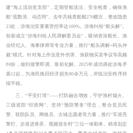
建“海上流动党支部”，定期登船送法、安全检查，确保渔
船“底数清、动态明”。去年共核查船舶276艘次，整改隐患
23处，涉海治安要素管控率达100%。涉海纠纷“船头解”。
创新成立“涉海纠纷人民调解委员会”，吸纳资深船长、渔
业经纪人、海事律师等专业力量，推行“船头调解+码头仲
裁”模式。针对海上作业意外伤害、渔获物买卖争议等高频
纠纷，做到接警即调、靠前化解。2025年成功调处涉海矛
盾12起，为渔民挽回经济损失80余万元，岸线治安秩序持
续平稳。
三、“平安灯塔”——打防融合增效，守护渔村烟火。
三级巡防“织密网”。坚持“预防警务”理念，整合党员民
警、联防队员、网格员、古城志愿者等力量，推行“车巡亮
警灯、步巡进巷弄、视频巡全时”三位一体勤务。精准划定