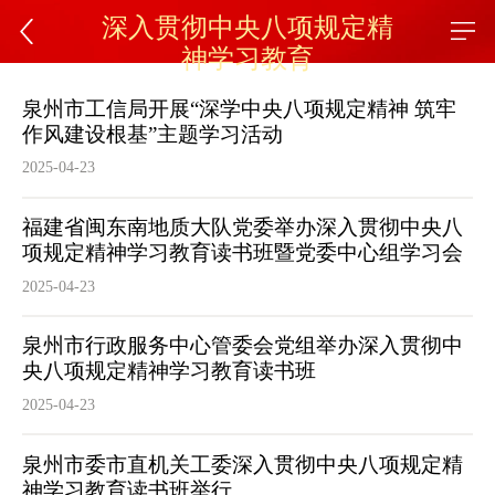
深入贯彻中央八项规定精
神学习教育
泉州市工信局开展“深学中央八项规定精神 筑牢
作风建设根基”主题学习活动
2025-04-23
福建省闽东南地质大队党委举办深入贯彻中央八
项规定精神学习教育读书班暨党委中心组学习会
2025-04-23
泉州市行政服务中心管委会党组举办深入贯彻中
央八项规定精神学习教育读书班
2025-04-23
泉州市委市直机关工委深入贯彻中央八项规定精
神学习教育读书班举行