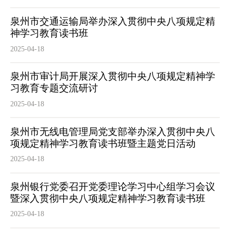
泉州市交通运输局举办深入贯彻中央八项规定精
神学习教育读书班
2025-04-18
泉州市审计局开展深入贯彻中央八项规定精神学
习教育专题交流研讨
2025-04-18
泉州市无线电管理局党支部举办深入贯彻中央八
项规定精神学习教育读书班暨主题党日活动
2025-04-18
泉州银行党委召开党委理论学习中心组学习会议
暨深入贯彻中央八项规定精神学习教育读书班
2025-04-18