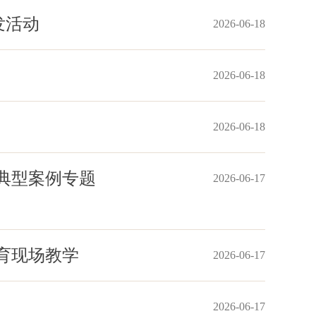
发活动
2026-06-18
2026-06-18
2026-06-18
典型案例专题
2026-06-17
育现场教学
2026-06-17
2026-06-17