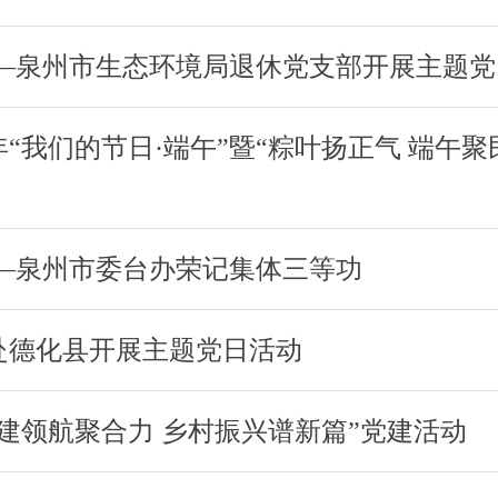
——泉州市生态环境局退休党支部开展主题党
年“我们的节日·端午”暨“粽叶扬正气 端午聚
—泉州市委台办荣记集体三等功
赴德化县开展主题党日活动
建领航聚合力 乡村振兴谱新篇”党建活动