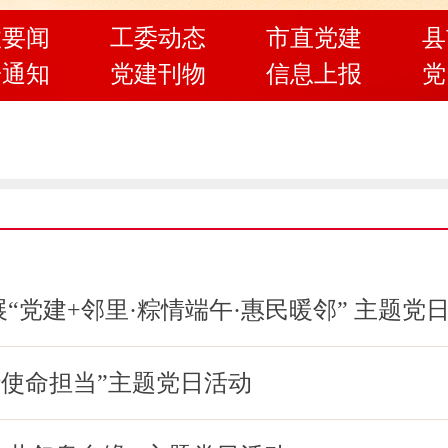
政要闻
工委动态
市直党建
县
告通知
党建刊物
信息上报
党
党建+邻里·粽情端午·惠民暖邻” 主题党
行使命担当”主题党日活动