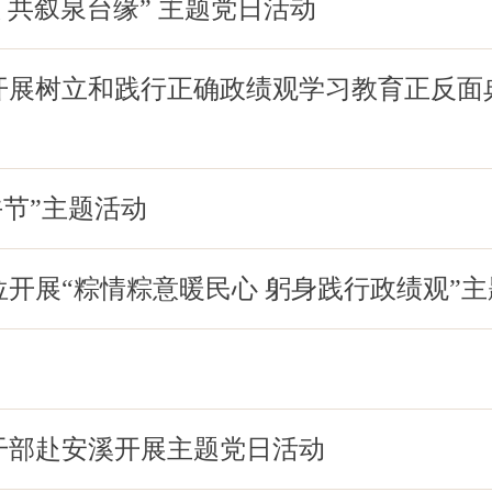
 共叙泉台缘” 主题党日活动
开展树立和践行正确政绩观学习教育正反面
午节”主题活动
开展“粽情粽意暖民心 躬身践行政绩观”
干部赴安溪开展主题党日活动