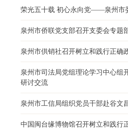
荣光五十载 初心永向党——泉州市委
泉州市侨联党支部召开支委会专题部
泉州市供销社召开树立和践行正确
泉州市司法局党组理论学习中心组
研讨交流
泉州市工信局组织党员干部赴谷文
中国闽台缘博物馆召开树立和践行