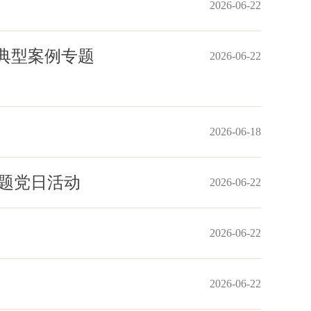
2026-06-22
典型案例专题
2026-06-22
2026-06-18
主题党日活动
2026-06-22
2026-06-22
2026-06-22