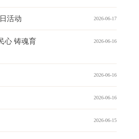
日活动
2026-06-17
民心 铸魂育
2026-06-16
2026-06-16
2026-06-16
2026-06-15