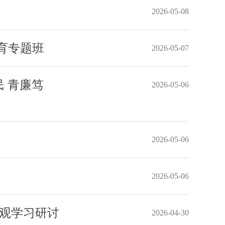
2026-05-08
育专题班
2026-05-07
 青廉笃
2026-05-06
2026-05-06
2026-05-06
绩观学习研讨
2026-04-30