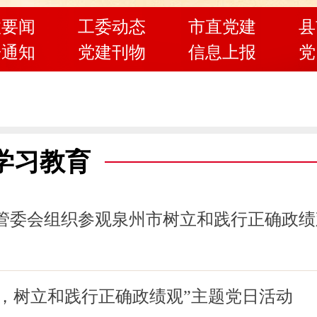
政要闻
工委动态
市直党建
县
告通知
党建刊物
信息上报
党
学习教育
山管委会组织参观泉州市树立和践行正确政
，树立和践行正确政绩观”主题党日活动