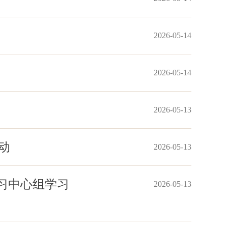
2026-05-14
2026-05-14
2026-05-13
动
2026-05-13
习中心组学习
2026-05-13