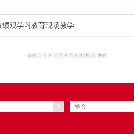
政绩观学习教育现场教学
上一页
1
2
3
4
5
6
7
8
9
10
11
下一页
综 合