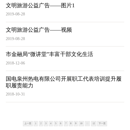
文明旅游公益广告——图片1
2019-08-28
文明旅游公益广告——视频
2019-08-28
市金融局“微讲堂”丰富干部文化生活
2018-12-06
国电泉州热电有限公司开展职工代表培训提升履
职履责能力
2018-10-31
上一页
1
2
3
4
5
6
7
8
9
10
11
12
下一页