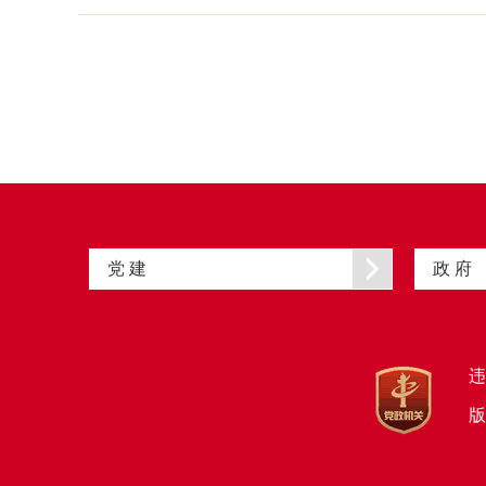
党 建
政 府
违
版