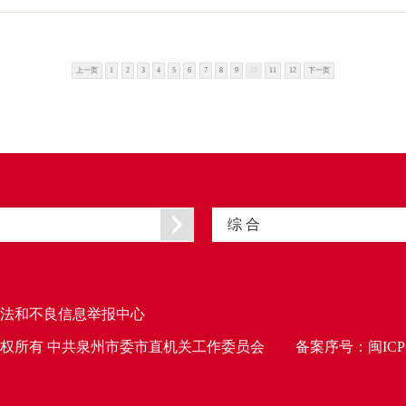
上一页
1
2
3
4
5
6
7
8
9
10
11
12
下一页
综 合
法和不良信息举报中心
权所有 中共泉州市委市直机关工作委员会
备案序号：
闽ICP