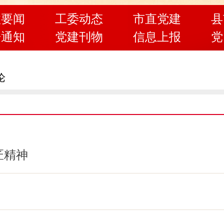
政要闻
工委动态
市直党建
县
告通知
党建刊物
信息上报
党
论
匠精神