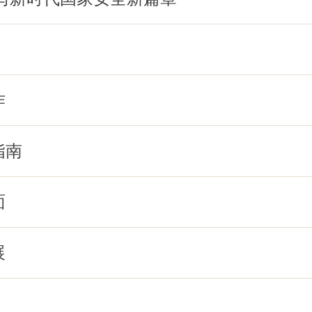
作
指南
面
展